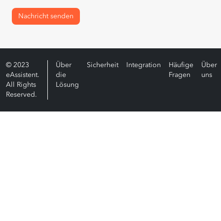
Nachricht senden
© 2023
Über
Sicherheit
Integration
Häufige
Über
eAssistent.
die
Fragen
uns
All Rights
Lösung
Reserved.