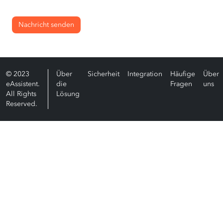
Nachricht senden
© 2023
Über
Sicherheit
Integration
Häufige
Über
eAssistent.
die
Fragen
uns
All Rights
Lösung
Reserved.